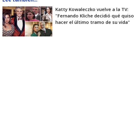
Katty Kowaleczko vuelve a la TV:
"Fernando Kliche decidió qué quiso
hacer el último tramo de su vida"
“El artículo 1 letra g de las citadas Normas
Generales define el
sensacionalismo
como la
‘presentación abusiva de hechos noticiosos o
informativos que busca producir una sensación o
emoción en el telespectador,
o que en su
construcción genere una representación
distorsionada de la realidad, exacerbando la
emotividad o impacto de lo presentado’”
, apunta
el fallo.