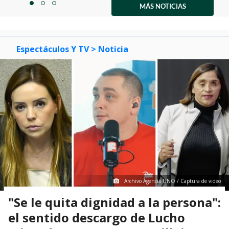
1
MÁS NOTICIAS
item
item
item
of
0
1
2
3
Espectáculos Y TV
> Noticia
Archivo Agencia UNO / Captura de video
"Se le quita dignidad a la persona":
el sentido descargo de Lucho