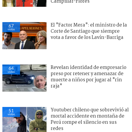
Campillai-Flores
El "Factor Mera": el ministro de la
67
visitas
Corte de Santiago que siempre
vota a favor de los Lavín-Barriga
Revelan identidad de empresario
64
visitas
preso por retener y amenazar de
muerte a niños por jugar al "rin
raja"
Youtuber chileno que sobrevivió al
51
visitas
mortal accidente en montaña de
Perú rompe el silencio en sus
redes