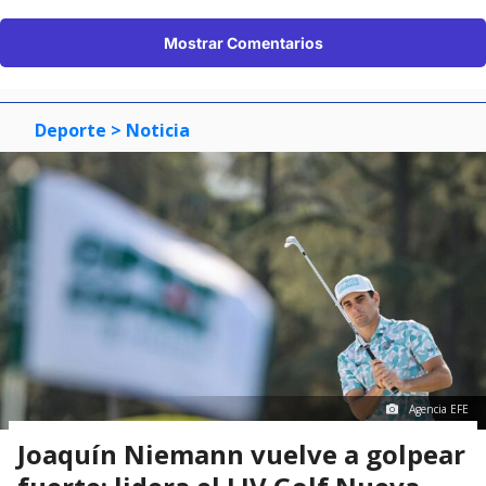
Mostrar Comentarios
Deporte
> Noticia
Agencia EFE
Joaquín Niemann vuelve a golpear