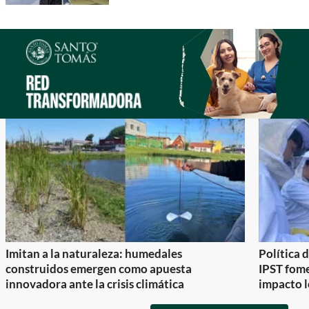
Imitan a la naturaleza: humedales
Política 
construidos emergen como apuesta
IPST fom
innovadora ante la crisis climática
impacto l
Item