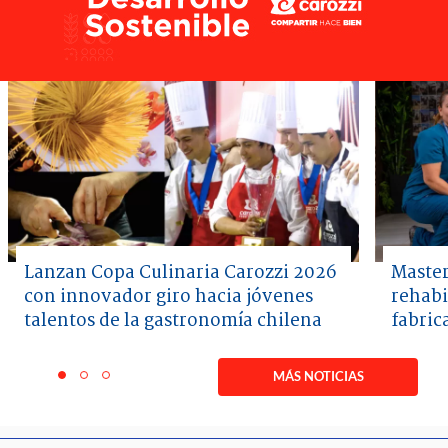
Lanzan Copa Culinaria Carozzi 2026
Master
con innovador giro hacia jóvenes
rehabi
talentos de la gastronomía chilena
fabric
Item
1
MÁS NOTICIAS
item
item
item
of
0
1
2
3