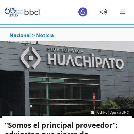
Nacional >
Noticia
Archivo | Agencia UNO
"Somos el principal proveedor":
advierten que cierre de