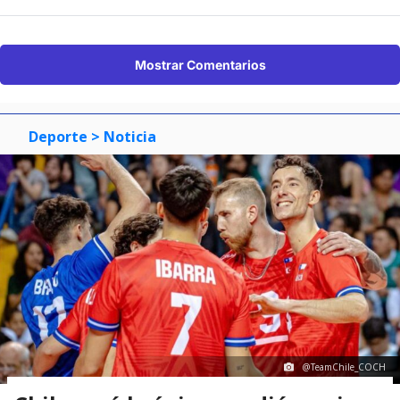
Mostrar Comentarios
Deporte
> Noticia
@TeamChile_COCH