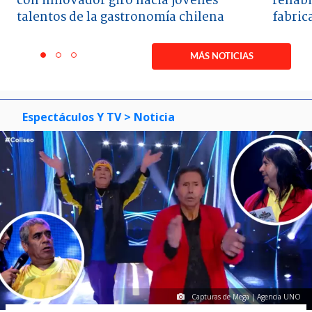
con innovador giro hacia jóvenes
rehabi
talentos de la gastronomía chilena
fabric
Item
1
MÁS NOTICIAS
item
item
item
of
0
1
2
3
Espectáculos Y TV
> Noticia
Capturas de Mega | Agencia UNO