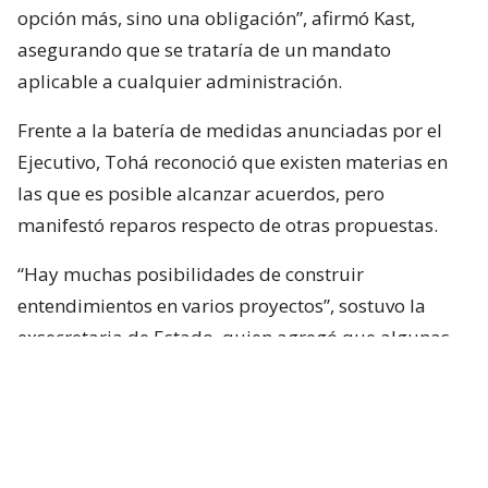
opción más, sino una obligación”, afirmó Kast,
asegurando que se trataría de un mandato
aplicable a cualquier administración.
Frente a la batería de medidas anunciadas por el
Ejecutivo, Tohá reconoció que existen materias en
las que es posible alcanzar acuerdos, pero
manifestó reparos respecto de otras propuestas.
“Hay muchas posibilidades de construir
entendimientos en varios proyectos”, sostuvo la
exsecretaria de Estado, quien agregó que algunas
iniciativas generan dudas porque, a su juicio, son
“
conflictivas
” y al mismo tiempo “
innecesarias
“.
Entre estas últimas ubicó los cambios
constitucionales planteados por La Moneda. Tohá