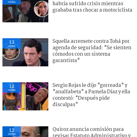
visitas
habría sufrido crisis mientras
grababa tras chocar a motociclista
Squella arremete contra Tohá por
13
visitas
agenda de seguridad: "Se sienten
cómodos con un sistema
garantista"
Sergio Rojas le dijo "gorreada" y
12
visitas
"analfabeta" a Pamela Díaz y ella
contestó: "Después pide
disculpas"
Quiroz anuncia comisión para
12
visitas
revisar Estatuto Administrativo y