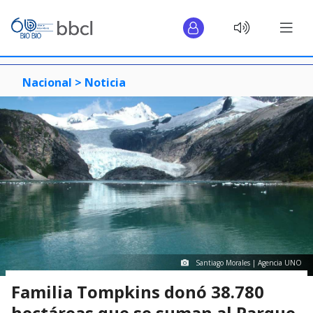
Nacional >
Noticia
Santiago Morales | Agencia UNO
Familia Tompkins donó 38.780
hectáreas que se suman al Parque