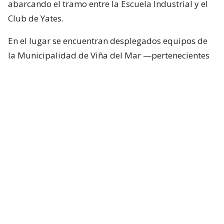
abarcando el tramo entre la Escuela Industrial y el
Club de Yates.
En el lugar se encuentran desplegados equipos de
la Municipalidad de Viña del Mar —pertenecientes
a Seguridad Pública, Gestión del Riesgo de
Desastres y Operaciones—, quienes trabajan en el
despeje y aseguramiento de la vía con apoyo de
cuatro camiones tolva, un cargador frontal y una
retroexcavadora.
Lee también...
"Terriblemente chantas" y
"vergüenza": Poduje arremete
contra empresas por
reconstrucción en El Olivar