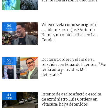
sur: revisa las zonas afectadas
Video revela cómo se originó el
56
visitas
accidente entre José Antonio
Neme y un motociclista en Las
Condes
Doctora Cordero y el fin de su
53
visitas
relación con Eduardo Fuentes: "Me
tenía odio y envidia. Me
detestaba"
Intento de asalto afectó a escolta
41
visitas
de exministro Luis Cordero en
Vitacura: hay 5 detenidos