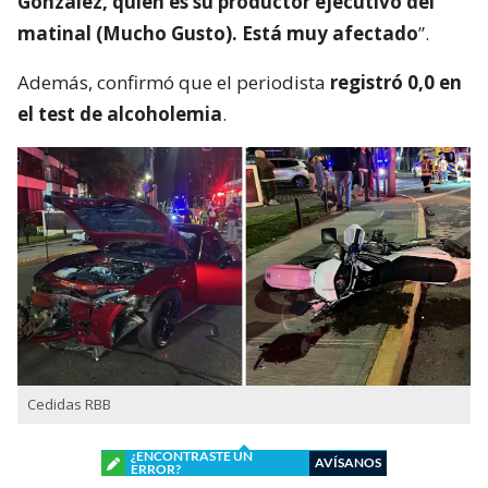
González, quien es su productor ejecutivo del
matinal (Mucho Gusto). Está muy afectado
”.
Además, confirmó que el periodista
registró 0,0 en
el test de alcoholemia
.
Cedidas RBB
¿ENCONTRASTE UN
AVÍSANOS
ERROR?