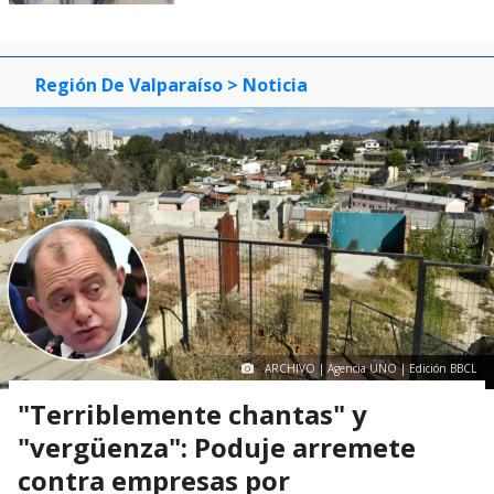
Región De Valparaíso
> Noticia
ARCHIVO | Agencia UNO | Edición BBCL
"Terriblemente chantas" y
"vergüenza": Poduje arremete
contra empresas por