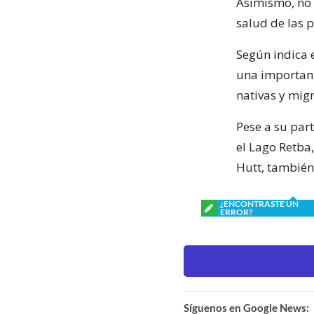
Asimismo, no 
salud de las 
Según indica e
una important
nativas y migr
Pese a su par
el Lago Retba
Hutt, también
¿ENCONTRASTE UN
ERROR?
Síguenos en Google News: