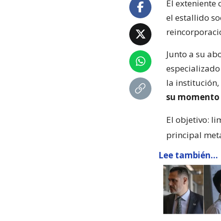
El exteniente
el estallido s
reincorporació
Junto a su ab
especializado
la institució
su momento 
El objetivo: l
principal met
Lee también...