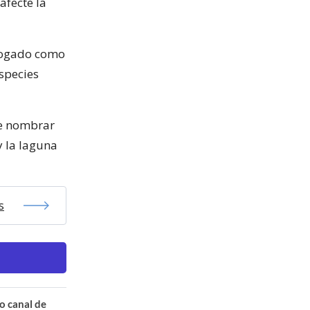
afecte la
alogado como
species
de nombrar
y la laguna
s
o canal de