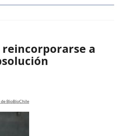
 reincorporarse a
bsolución
a de BioBioChile