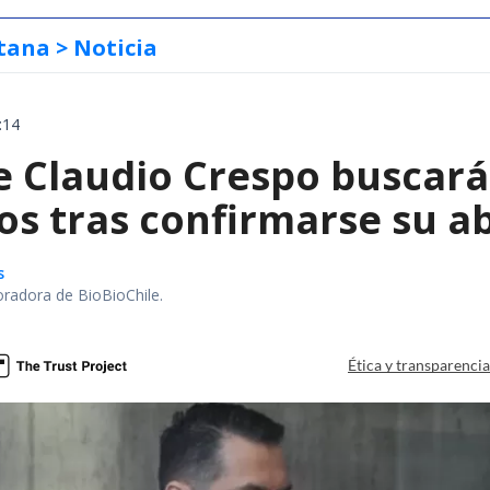
tana
> Noticia
:14
e Claudio Crespo buscará
os tras confirmarse su a
s
oradora de BioBioChile.
Ética y transparenci