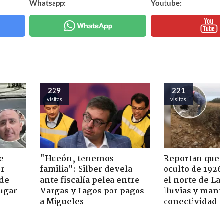
Whatsapp:
Youtube:
229
221
visitas
visitas
e
"Hueón, tenemos
Reportan que
or
familia": Silber devela
oculto de 192
 de
ante fiscalía pelea entre
el norte de L
jugar
Vargas y Lagos por pagos
lluvias y man
a Migueles
conectividad