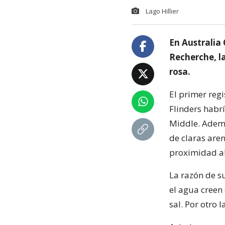
Lago Hillier
En Australia 
Recherche, la
rosa.
El primer reg
Flinders habrí
Middle. Ademá
de claras are
proximidad a
La razón de s
el agua creen
sal. Por otro 