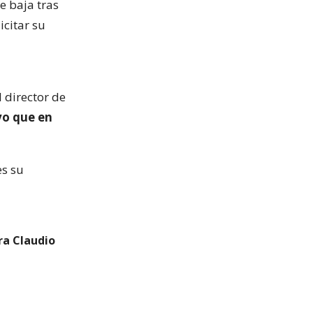
e baja tras
icitar su
 director de
vo que en
es su
ra Claudio