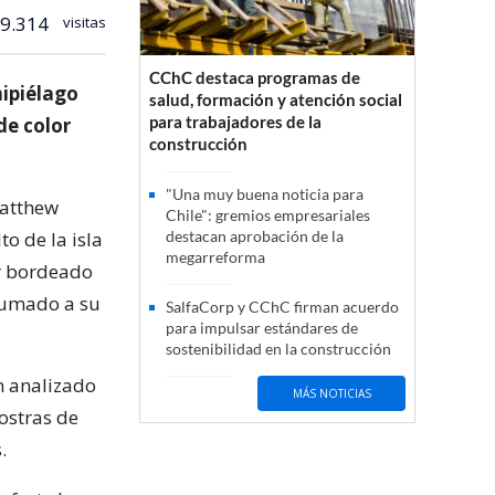
9.314
visitas
CChC destaca programas de
hipiélago
salud, formación y atención social
para trabajadores de la
de color
construcción
"Una muy buena noticia para
Matthew
Chile": gremios empresariales
o de la isla
destacan aprobación de la
megarreforma
ar bordeado
sumado a su
SalfaCorp y CChC firman acuerdo
para impulsar estándares de
sostenibilidad en la construcción
n analizado
MÁS NOTICIAS
ostras de
.