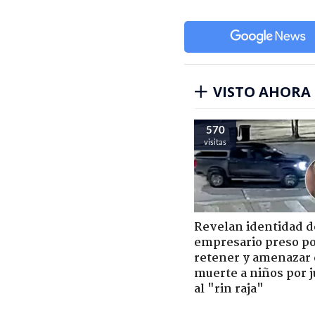
VISTO AHORA
570
visitas
Revelan identidad d
empresario preso p
retener y amenazar
muerte a niños por 
al "rin raja"