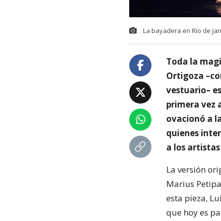
La bayadera en Río de Jane
Toda la magi
Ortigoza –co
vestuario– e
primera vez a
ovacionó a la
quienes inter
a los artista
La versión or
Marius Petipa
esta pieza, Lu
que hoy es par