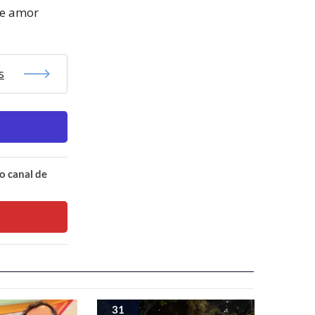
de amor
s
o canal de
31