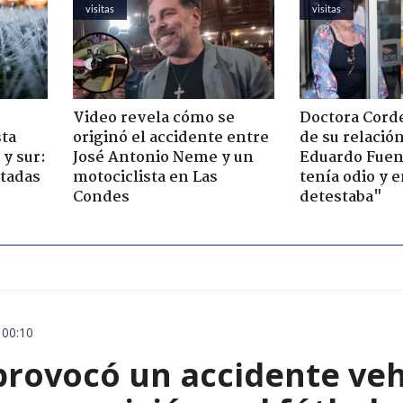
visitas
visitas
Video revela cómo se
Doctora Corde
sta
originó el accidente entre
de su relació
y sur:
José Antonio Neme y un
Eduardo Fuen
ctadas
motociclista en Las
tenía odio y 
Condes
detestaba"
 00:10
rovocó un accidente vehic