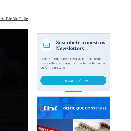
a de BioBioChile