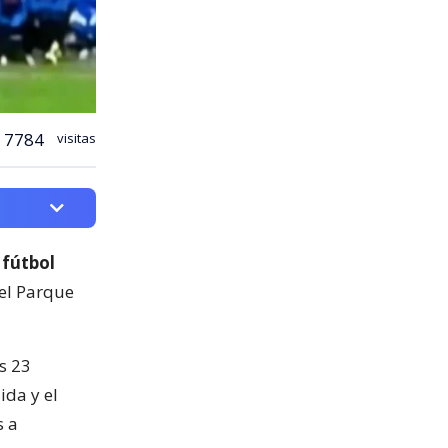
7784
visitas
 fútbol
del Parque
s 23
ida y el
s a