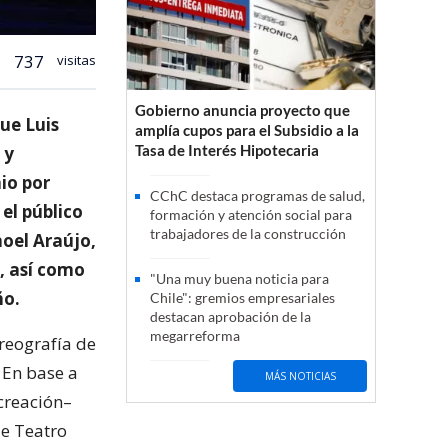
737
visitas
Gobierno anuncia proyecto que
ue Luis
amplía cupos para el Subsidio a la
Tasa de Interés Hipotecaria
 y
io por
CChC destaca programas de salud,
 el público
formación y atención social para
trabajadores de la construcción
noel Araújo,
e, así como
"Una muy buena noticia para
ño.
Chile": gremios empresariales
destacan aprobación de la
megarreforma
reografía de
 En base a
MÁS NOTICIAS
 creación–
le Teatro