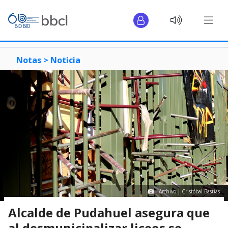
Notas >
Noticia
Archivo | Cristóbal Bastías
Alcalde de Pudahuel asegura que
al desmunicipalizar liceos se