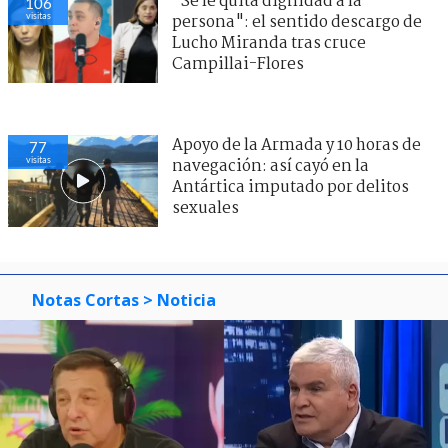
"Se le quita dignidad a la
106
visitas
persona": el sentido descargo de
Lucho Miranda tras cruce
Campillai-Flores
Apoyo de la Armada y 10 horas de
77
visitas
navegación: así cayó en la
Antártica imputado por delitos
sexuales
Notas Cortas
> Noticia