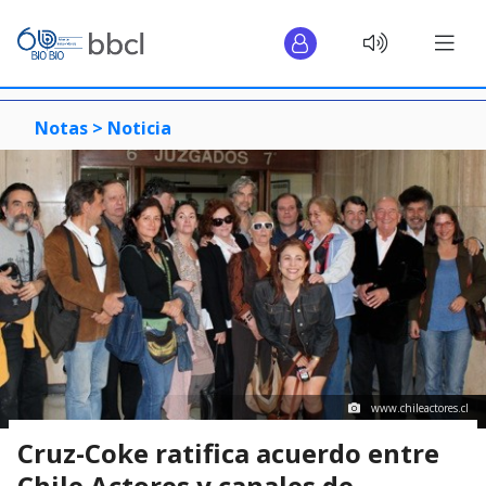
Notas >
Noticia
www.chileactores.cl
Cruz-Coke ratifica acuerdo entre
Chile Actores y canales de