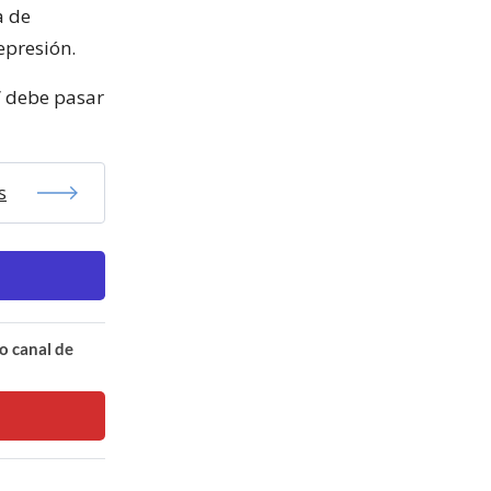
a de
epresión.
” debe pasar
s
o canal de