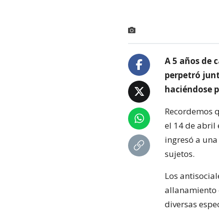
A 5 años de 
perpetró jun
haciéndose pa
Recordemos que
el 14 de abri
ingresó a una
sujetos.
Los antisocial
allanamiento 
diversas espec