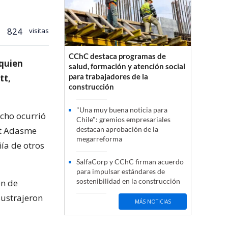
824
visitas
CChC destaca programas de
 quien
salud, formación y atención social
para trabajadores de la
tt,
construcción
"Una muy buena noticia para
echo ocurrió
Chile": gremios empresariales
nt Adasme
destacan aprobación de la
megarreforma
ía de otros
SalfaCorp y CChC firman acuerdo
para impulsar estándares de
sostenibilidad en la construcción
en de
sustrajeron
MÁS NOTICIAS