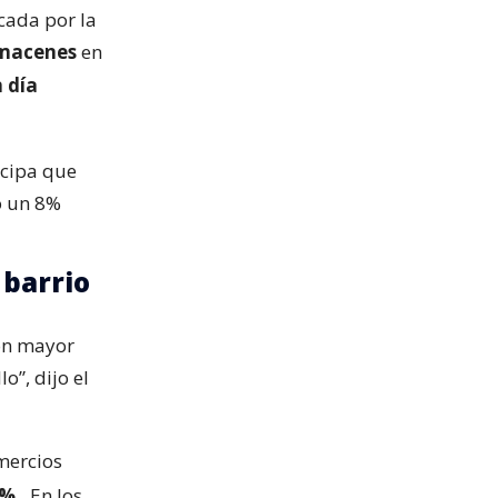
cada por la
lmacenes
en
n día
icipa que
o un 8%
 barrio
con mayor
o”, dijo el
mercios
4%.
En los