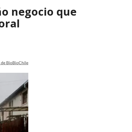
ño negocio que
oral
a de BioBioChile