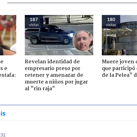
187
180
visitas
visitas
de
Revelan identidad de
Muere joven 
s e
empresario preso por
que participó
estafa:
retener y amenazar de
de la Pelea" 
muerte a niños por jugar
al "rin raja"
is
:32