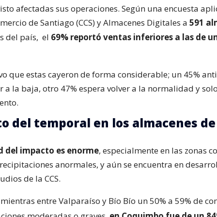
isto afectadas sus operaciones. Según una encuesta apli
ercio de Santiago (CCS) y Almacenes Digitales a
591 a
s del país,
el
69% reportó ventas inferiores a las de u
o que estas cayeron de forma considerable; un 45% ant
r a la baja, otro 47% espera volver a la normalidad y sol
ento.
to del temporal en los almacenes de
d del impacto es enorme
, especialmente en las zonas 
ecipitaciones anormales, y aún se encuentra en desarroll
udios de la CCS.
mientras entre Valparaíso y Bío Bío un 50% a 59% de co
aciones moderadas o graves,
en Coquimbo fue de un 8