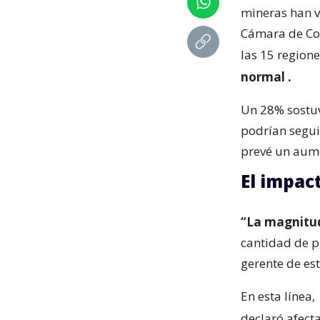
mineras han v
Cámara de Com
las 15 regione
normal
.
Un 28% sostuv
podrían segui
prevé un aum
El impac
“La magnitu
cantidad de pr
gerente de est
En esta línea,
declaró afect