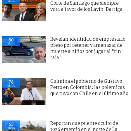
visitas
Corte de Santiago que siempre
vota a favor de los Lavín-Barriga
Revelan identidad de empresario
80
visitas
preso por retener y amenazar de
muerte a niños por jugar al "rin
raja"
Culmina el gobierno de Gustavo
78
visitas
Petro en Colombia: las polémicas
que tuvo con Chile en el último año
Reportan que puente oculto de
65
visitas
1926 emergió en el norte de La