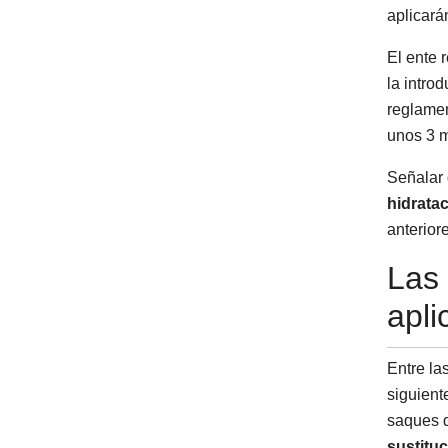
aplicará
El ente 
la intro
reglamen
unos 3 m
Señalar 
hidratac
anterior
Las 
apli
Entre la
siguient
saques d
sustitu