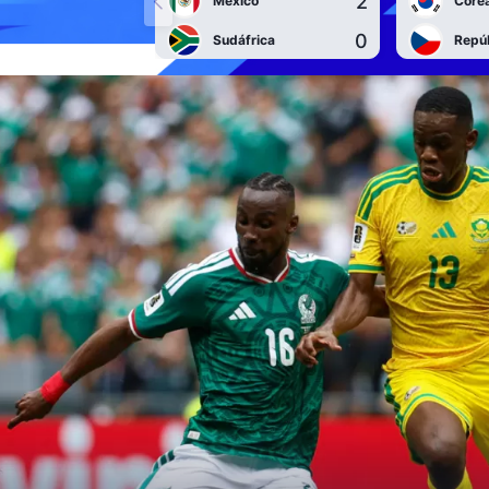
2
México
Corea
0
Sudáfrica
Repú