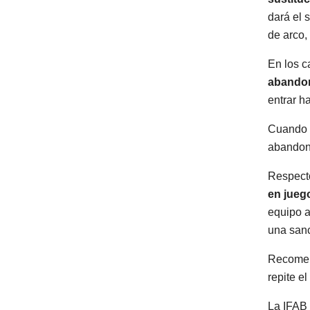
dará el 
de arco,
En los c
abandon
entrar h
Cuando u
abandone
Respecto
en jueg
equipo a
una sanc
Recomend
repite el
La IFAB 