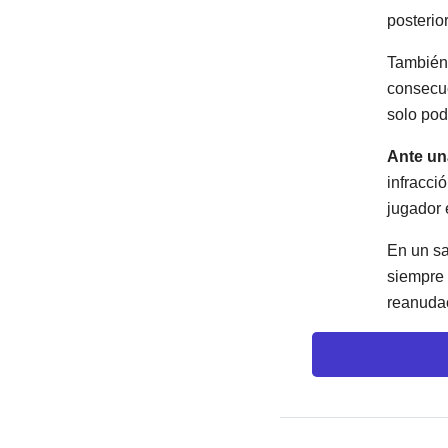
posterio
También
consecue
solo pod
Ante un
infracci
jugador 
En un sa
siempre 
reanudac