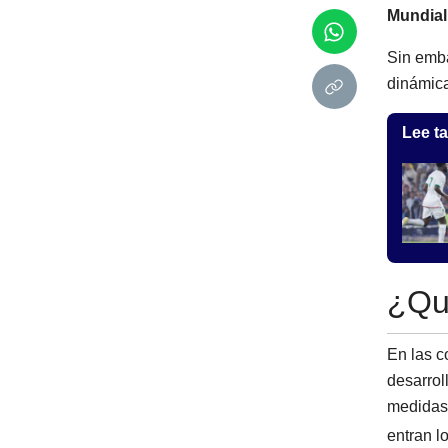
Mundial
Sin emba
dinámica
Lee ta
¿Qué
En las c
desarrol
medidas 
entran l