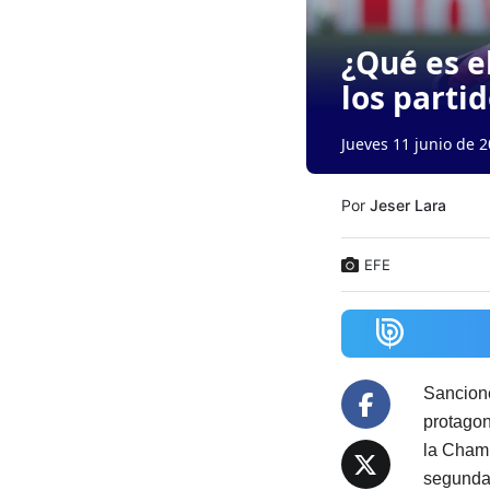
¿Qué es e
los parti
Jueves 11 junio de 2
Por
Jeser Lara
EFE
Sancione
protagon
la Champ
segundas