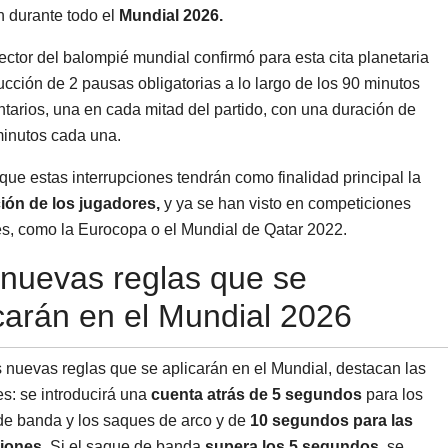
n durante todo el
Mundial 2026.
rector del balompié mundial confirmó para esta cita planetaria
ducción de 2 pausas obligatorias a lo largo de los 90 minutos
tarios, una en cada mitad del partido, con una duración de
inutos cada una.
que estas interrupciones tendrán como finalidad principal la
ión de los jugadores,
y ya se han visto en competiciones
es, como la Eurocopa o el Mundial de Qatar 2022.
nuevas reglas que se
carán en el Mundial 2026
s nuevas reglas que se aplicarán en el Mundial, destacan las
es: se introducirá una
cuenta atrás de 5 segundos
para los
e banda y los saques de arco y de
10 segundos para las
ciones.
Si el saque de banda
supera los 5 segundos,
se