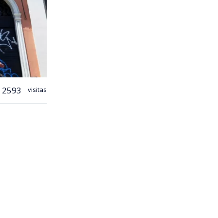
2593
visitas
turismo
como España,
s, el país
 el séptimo