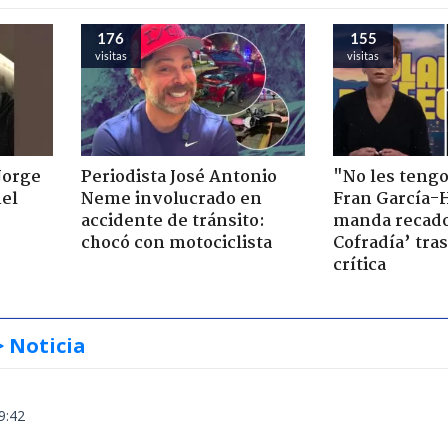
176
155
visitas
visitas
Jorge
Periodista José Antonio
"No les teng
nel
Neme involucrado en
Fran García-
accidente de tránsito:
manda recado
chocó con motociclista
Cofradía’ tras
crítica
> Noticia
9:42