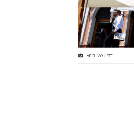
ARCHIVO | EFE
Chile integra
internacional
Francia y Jap
registró un al
lugar a nivel 