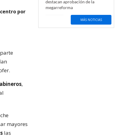
destacan aprobación de la
megarreforma
 centro por
MÁS NOTICIAS
 parte
dían
ofer.
abineros
,
al
oche
ilar mayores
as
las