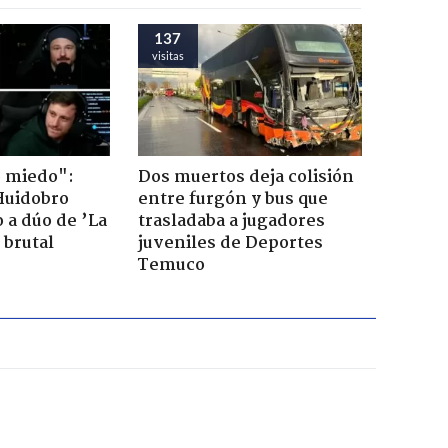
137
visitas
o miedo":
Dos muertos deja colisión
Huidobro
entre furgón y bus que
 a dúo de ’La
trasladaba a jugadores
 brutal
juveniles de Deportes
Temuco