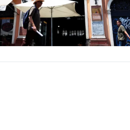
VER RESUMEN
 el top diez en el ranking de países que más recuperaron 
 desde la pandemia,
superando a potencias del sector 
ón
. Según el último relevamiento sobre llegadas de turista
za de 33% respecto a 2019, una cifra que lo posiciona en
mundial.