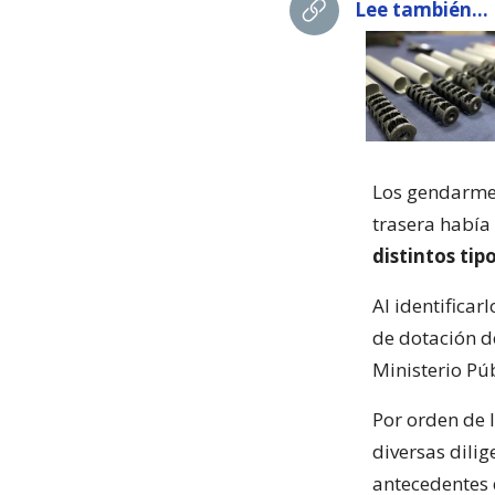
Lee también...
Los gendarmes,
trasera había 
distintos tip
Al identificar
de dotación d
Ministerio Púb
Por orden de l
diversas dilig
antecedentes 