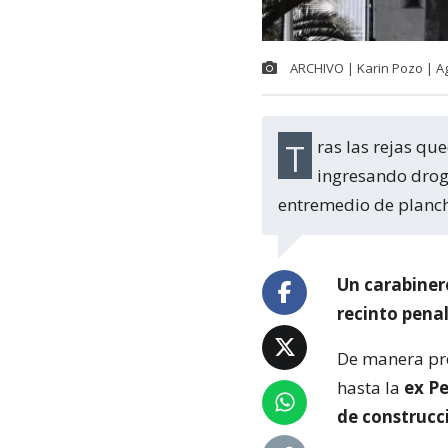
ARCHIVO | Karin Pozo | A
Tras las rejas quedó un carabinero que el pasado martes fue sorprendido
ingresando droga
entremedio de planc
Un carabiner
recinto pena
De manera pre
hasta la
ex Pe
de construcc