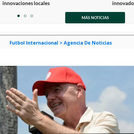
innovaciones locales
innovador
Item
1
MÁS NOTICIAS
item
item
item
of
0
1
2
3
Futbol Internacional
> Agencia De Noticias