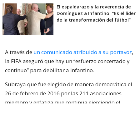
El espaldarazo y la reverencia de
Domínguez a Infantino: "Es el líder
de la transformación del fútbol"
A través de
un comunicado atribuido a su portavoz
,
la FIFA aseguró que hay un “esfuerzo concertado y
continuo” para debilitar a Infantino.
Subraya que fue elegido de manera democrática el
26 de febrero de 2016 por las 211 asociaciones
miembro y enfatiza que continúa ejerciendo el
mandato para el que fue elegido.
“
La FIFA no apoyará, facilitará ni tolerará
ningún proceso relacionado con la elección del