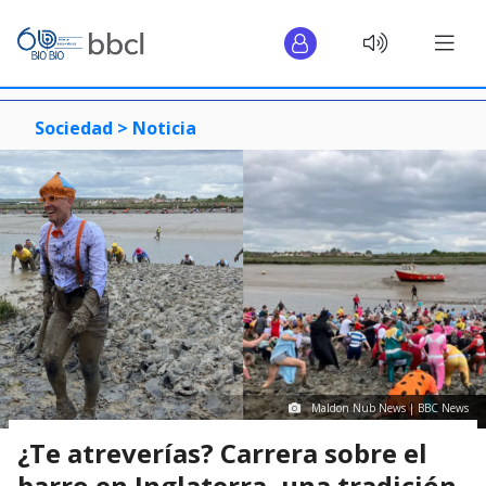
Sociedad >
Noticia
Maldon Nub News | BBC News
¿Te atreverías? Carrera sobre el
barro en Inglaterra, una tradición