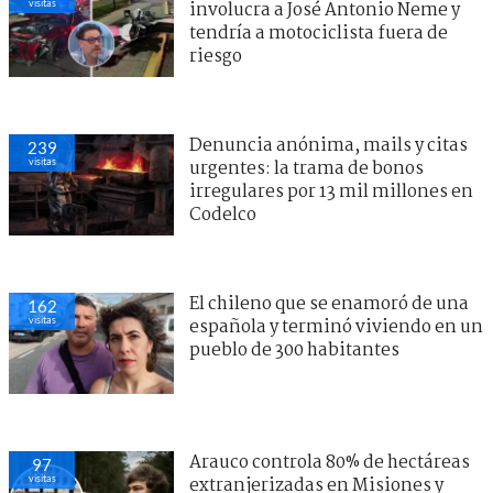
visitas
involucra a José Antonio Neme y
tendría a motociclista fuera de
riesgo
Denuncia anónima, mails y citas
239
visitas
urgentes: la trama de bonos
irregulares por 13 mil millones en
Codelco
El chileno que se enamoró de una
162
visitas
española y terminó viviendo en un
pueblo de 300 habitantes
Arauco controla 80% de hectáreas
97
visitas
extranjerizadas en Misiones y