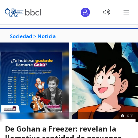
Sociedad >
Noticia
RPP
De Gohan a Freezer: revelan la
llamativa cantidad de peruanos