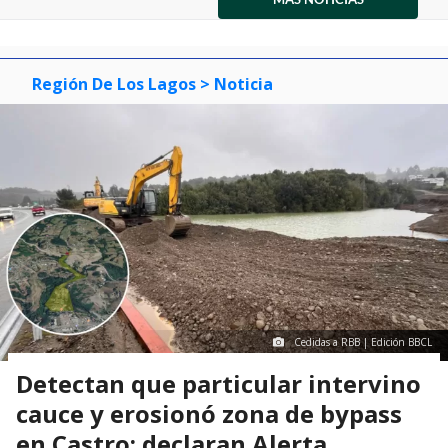
item
item
item
of
0
1
2
3
Región De Los Lagos
> Noticia
Cedidas a RBB | Edición BBCL
Detectan que particular intervino
cauce y erosionó zona de bypass
en Castro: declaran Alerta