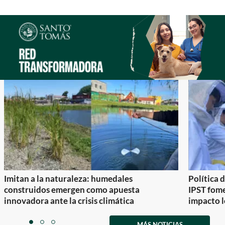
Imitan a la naturaleza: humedales
Política 
construidos emergen como apuesta
IPST fom
innovadora ante la crisis climática
impacto l
Item
1
MÁS NOTICIAS