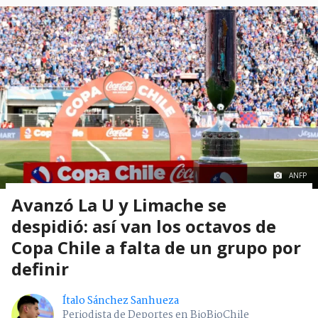
ANFP
Avanzó La U y Limache se
despidió: así van los octavos de
Copa Chile a falta de un grupo por
definir
Ítalo Sánchez Sanhueza
Periodista de Deportes en BioBioChile