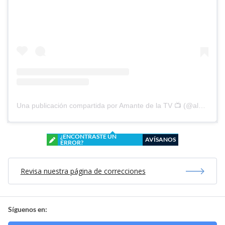
Una publicación compartida por Amante de la TV 📺 (@alguien_te_observa)
¿ENCONTRASTE UN
AVÍSANOS
ERROR?
Revisa nuestra página de correcciones
Síguenos en: