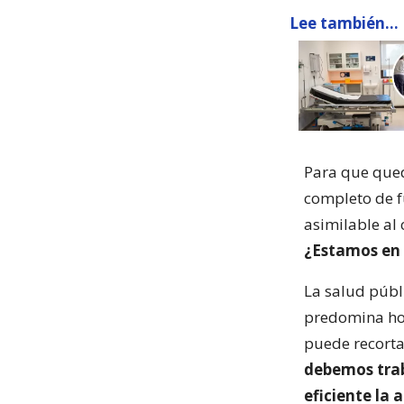
Lee también...
Para que qued
completo de f
asimilable al 
¿Estamos en 
La salud públ
predomina hoy
puede recorta
debemos trab
eficiente la 