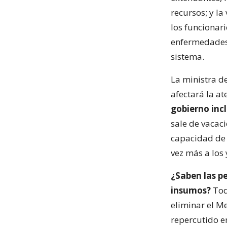
recursos; y la
los funcionar
enfermedades 
sistema.
La ministra d
afectará la at
gobierno inc
sale de vacac
capacidad de 
vez más a los
¿Saben las p
insumos?
Tod
eliminar el M
repercutido e