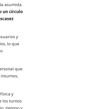
euda asumida
 un círculo
escasez
usuarios y
os, lo que
 o
ersonal que
, insumos,
física y
e los turnos
io, tiempo y