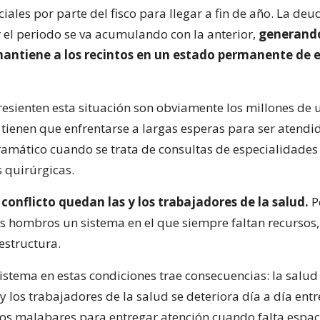
iales por parte del fisco para llegar a fin de año. La d
 el periodo se va acumulando con la anterior,
generando
mantiene a los recintos en un estado permanente de 
esienten esta situación son obviamente los millones de 
 tienen que enfrentarse a largas esperas para ser atendid
amático cuando se trata de consultas de especialidades
s quirúrgicas.
conflicto quedan las y los trabajadores de la salud.
P
us hombros un sistema en el que siempre faltan recursos
estructura.
sistema en estas condiciones trae consecuencias: la salud 
y los trabajadores de la salud se deteriora día a día entr
los malabares para entregar atención cuando falta espac