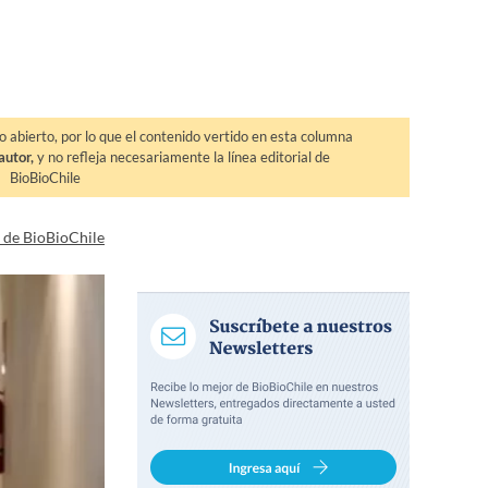
o abierto, por lo que el contenido vertido en esta columna
autor,
y no refleja necesariamente la línea editorial de
BioBioChile
a de BioBioChile