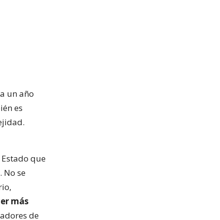
 a un año
ién es
ejidad.
i Estado que
. No se
io,
cer más
ajadores de