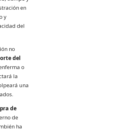
stración en
o y
acidad del
ción no
orte del
 enferma o
ctará la
golpeará una
gados.
mpra de
ierno de
ambién ha