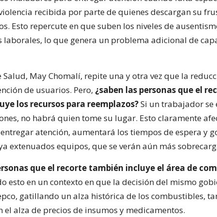
 violencia recibida por parte de quienes descargan su fru
ios. Esto repercute en que suben los niveles de ausentism
laborales, lo que genera un problema adicional de cap
e Salud, May Chomalí, repite una y otra vez que la reduc
ención de usuarios. Pero,
¿saben las personas que el rec
luye los recursos para reemplazos?
Si un trabajador se
iones, no habrá quien tome su lugar. Esto claramente afe
entregar atención, aumentará los tiempos de espera y 
 ya extenuados equipos, que se verán aún más sobrecar
ersonas que el recorte también incluye el área de co
o esto en un contexto en que la decisión del mismo gob
epco, gatillando un alza histórica de los combustibles, t
n el alza de precios de insumos y medicamentos.