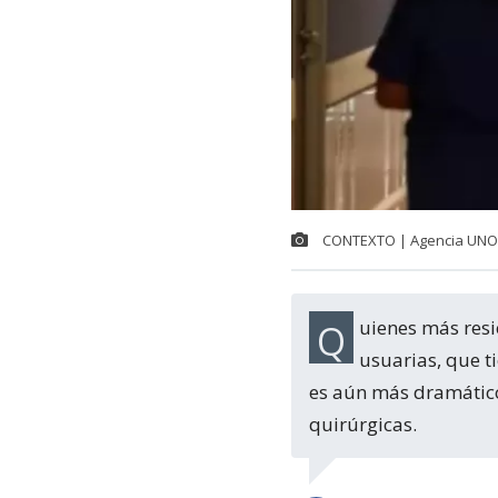
CONTEXTO | Agencia UNO
Quienes más resienten esta situación son obviamente los millones de usuarios y
usuarias, que t
es aún más dramático
quirúrgicas.