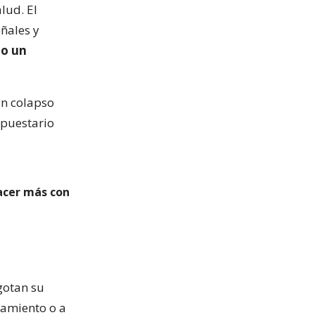
lud. El
ñales y
o un
un colapso
upuestario
hacer más con
gotan su
damiento o a