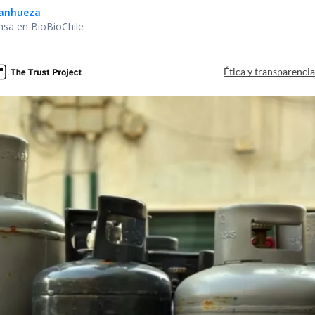
Sanhueza
nsa en BioBioChile
Ética y transparenci