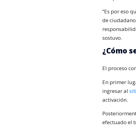
“Es por eso 
de ciudadanos
responsabilida
sostuvo.
¿Cómo se
El proceso co
En primer luga
ingresar al
si
activación.
Posteriorment
efectuado el t