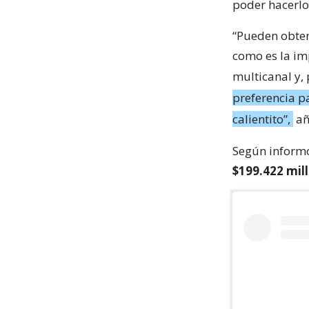
poder hacerlo
“Pueden obten
como es la im
multicanal y, 
preferencia p
calientito”,
añ
Según informó
$199.422 mil