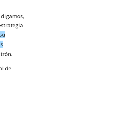
, digamos,
estrategia
 su
ás
trón.
al de