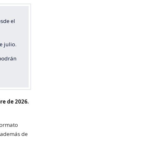
sde el
 julio.
 podrán
re de 2026.
 formato
y, además de