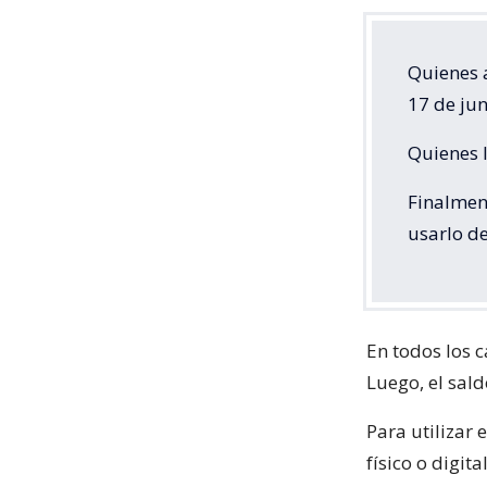
Quienes a
17 de jun
Quienes l
Finalment
usarlo de
En todos los c
Luego, el sal
Para utilizar 
físico o digi