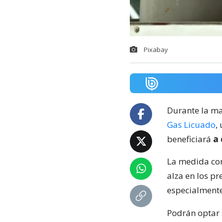
Pixabay
Durante la mañ
Gas Licuado
,
beneficiará
a 
La medida co
alza en los p
especialmente
Podrán optar a