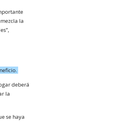
mportante
 mezcla la
es”,
neficio.
 hogar deberá
ar la
ue se haya