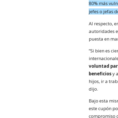
80% más vulne
jefes o jefas 
Al respecto, e
autoridades en
puesta en ma
“Si bien es c
internacional
voluntad par
beneficios
y a
hijos, ir a tr
dijo.
Bajo esta mis
este cupón pod
compromiso co