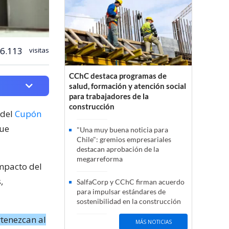
6.113
visitas
CChC destaca programas de
salud, formación y atención social
para trabajadores de la
construcción
 del
Cupón
que
"Una muy buena noticia para
Chile": gremios empresariales
destacan aprobación de la
megarreforma
impacto del
,
SalfaCorp y CChC firman acuerdo
para impulsar estándares de
sostenibilidad en la construcción
tenezcan al
MÁS NOTICIAS