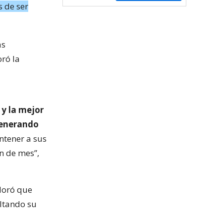
 de ser
as
oró la
 y la mejor
generando
ntener a sus
in de mes”,
aloró que
altando su