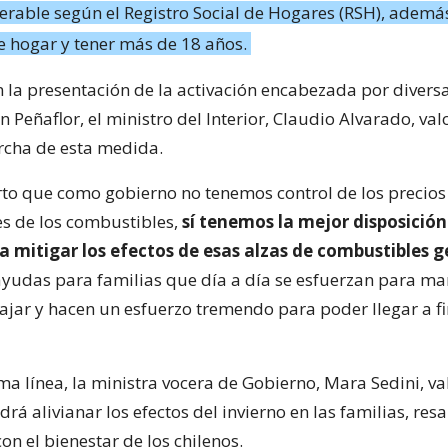
rable según el Registro Social de Hogares (RSH), además
de hogar y tener más de 18 años.
n la presentación de la activación encabezada por divers
 Peñaflor, el ministro del Interior, Claudio Alvarado, val
rcha de esta medida.
ierto que como gobierno no tenemos control de los precios
es de los combustibles,
sí tenemos la mejor disposición
a mitigar los efectos de esas alzas de combustibles 
yudas para familias que día a día se esfuerzan para ma
abajar y hacen un esfuerzo tremendo para poder llegar a f
ma línea, la ministra vocera de Gobierno, Mara Sedini, v
rá alivianar los efectos del invierno en las familias, res
n el bienestar de los chilenos.