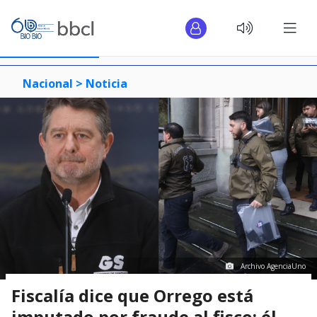
Nacional >
Noticia
Archivo AgenciaUno
Fiscalía dice que Orrego está
imputado por fraude al fisco: él