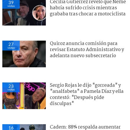
Cecilia Gutiérrez reveló que Neme
39
visitas
habría sufrido crisis mientras
grababa tras chocar a motociclista
Quiroz anuncia comisión para
27
visitas
revisar Estatuto Administrativo y
adelanta nuevo subsecretario
Sergio Rojas le dijo "gorreada" y
23
visitas
"analfabeta" a Pamela Díaz y ella
contestó: "Después pide
disculpas"
Cadem: 88% respalda aumentar
16