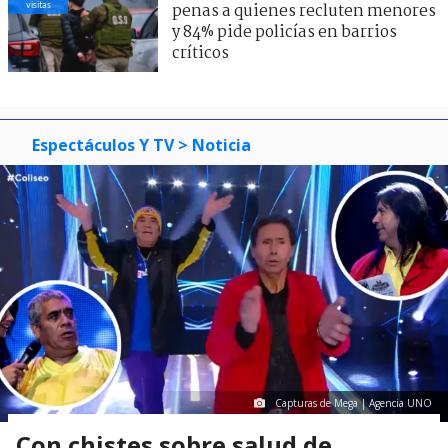
visitas
penas a quienes recluten menores
y 84% pide policías en barrios
críticos
Espectáculos Y TV
> Noticia
Capturas de Mega | Agencia UNO
Con chistes sobre salud de