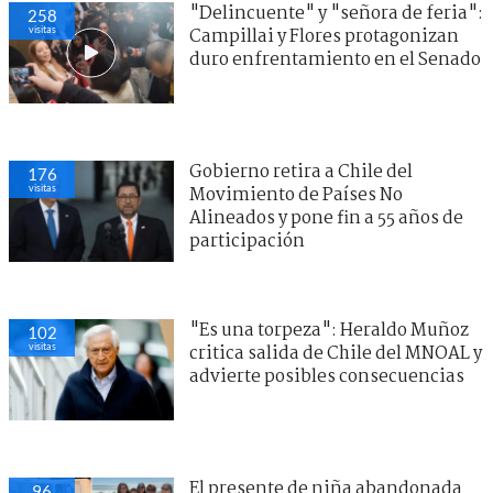
"Delincuente" y "señora de feria":
258
visitas
Campillai y Flores protagonizan
duro enfrentamiento en el Senado
Gobierno retira a Chile del
176
visitas
Movimiento de Países No
Alineados y pone fin a 55 años de
participación
"Es una torpeza": Heraldo Muñoz
102
visitas
critica salida de Chile del MNOAL y
advierte posibles consecuencias
El presente de niña abandonada
96