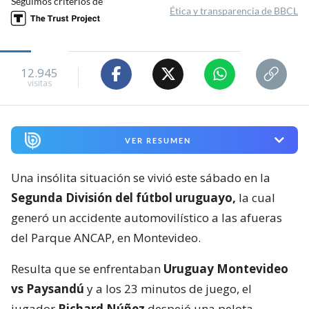
Seguimos criterios de
Ética y transparencia de BBCL
12.945
visitas
VER RESUMEN
Una insólita situación se vivió este sábado en la
Segunda División del fútbol uruguayo,
la cual
generó un accidente automovilístico a las afueras
del Parque ANCAP, en Montevideo.
Resulta que se enfrentaban
Uruguay Montevideo
vs Paysandú
y a los 23 minutos de juego, el
jugador
Richard Núñez
despejó una pelota