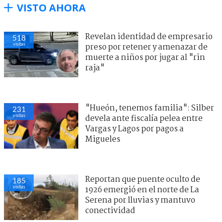
VISTO AHORA
Revelan identidad de empresario
518
visitas
preso por retener y amenazar de
muerte a niños por jugar al "rin
raja"
"Hueón, tenemos familia": Silber
231
visitas
devela ante fiscalía pelea entre
Vargas y Lagos por pagos a
Migueles
Reportan que puente oculto de
185
visitas
1926 emergió en el norte de La
Serena por lluvias y mantuvo
conectividad