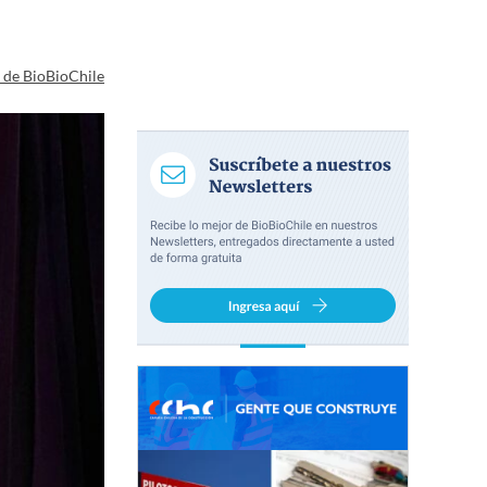
a de BioBioChile