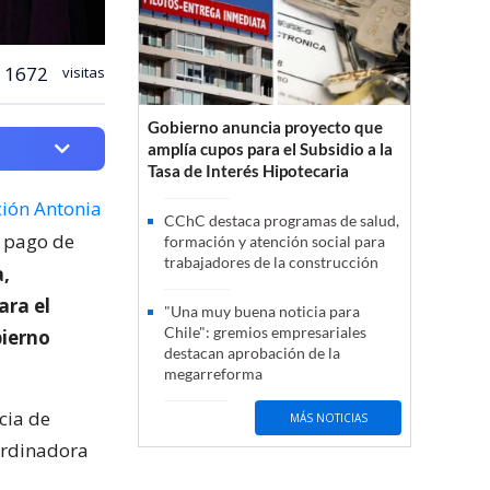
1672
visitas
Gobierno anuncia proyecto que
amplía cupos para el Subsidio a la
Tasa de Interés Hipotecaria
ión Antonia
CChC destaca programas de salud,
r pago de
formación y atención social para
trabajadores de la construcción
,
ara el
"Una muy buena noticia para
Chile": gremios empresariales
bierno
destacan aprobación de la
megarreforma
cia de
MÁS NOTICIAS
ordinadora