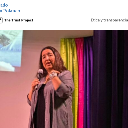
gado
n Polanco
Ética y transparenci