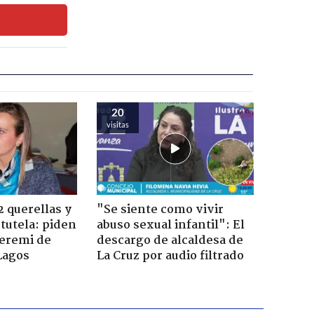
20
visitas
2 querellas y
"Se siente como vivir
 tutela: piden
abuso sexual infantil": El
seremi de
descargo de alcaldesa de
Lagos
La Cruz por audio filtrado