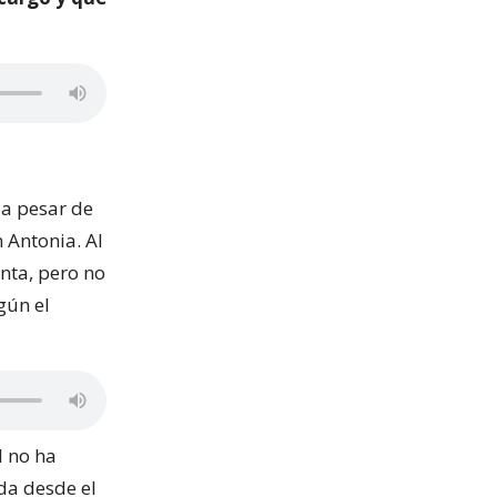
a
, a pesar de
 Antonia. Al
enta, pero no
gún el
l no ha
da desde el