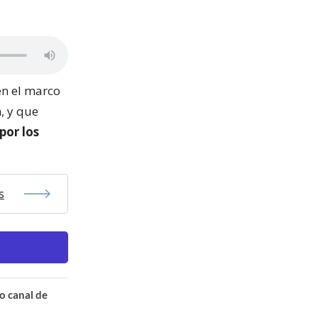
en el marco
, y que
por los
s
o canal de