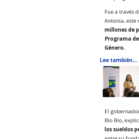
Fue a través 
Antonia, este
millones de p
Programa de 
Género.
Lee también...
El gobernador
Bío Bío, expl
los sueldos 
entre su funda