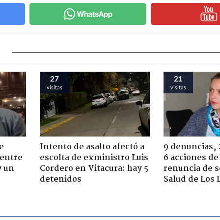
27
21
visitas
visitas
e
Intento de asalto afectó a
9 denuncias, 
 entre
escolta de exministro Luis
6 acciones de
y un
Cordero en Vitacura: hay 5
renuncia de 
detenidos
Salud de Los 