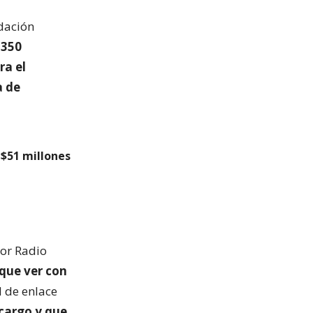
ndación
 350
ra el
a de
 $51 millones
or Radio
 que ver con
d de enlace
 cargo y que