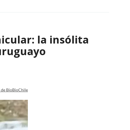
ular: la insólita
 uruguayo
a de BioBioChile