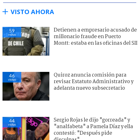
VISTO AHORA
Detienen a empresario acusado de
59
visitas
millonario fraude en Puerto
Montt: estaba en las oficinas del SII
Quiroz anuncia comisión para
46
visitas
revisar Estatuto Administrativo y
adelanta nuevo subsecretario
Sergio Rojas le dijo "gorreada" y
44
visitas
"analfabeta" a Pamela Díaz y ella
contestó: "Después pide
disculpas"