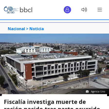
Nacional >
Noticia
Agencia Uno
Fiscalía investiga muerte de
recién nacido tras parto ocurrido