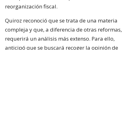
reorganización fiscal.
Quiroz reconoció que se trata de una materia
compleja y que, a diferencia de otras reformas,
requerirá un análisis más extenso. Para ello,
anticipó que se buscará recoger la opinión de
académicos y especialistas técnicos de distintas
posiciones.
“Es un tema país y que requiere nuestra atención”,
sostuvo.
Respecto de los plazos, el ministro indicó que la
intención del Ejecutivo es que la comisión comience
sus labores durante la próxima semana.
Lee también...