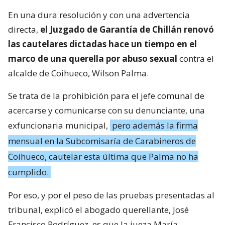
En una dura resolución y con una advertencia
directa,
el Juzgado de Garantía de Chillán renovó
las cautelares dictadas hace un tiempo en el
marco de una querella por abuso sexual
contra el
alcalde de Coihueco, Wilson Palma.
Se trata de la prohibición para el jefe comunal de
acercarse y comunicarse con su denunciante, una
exfuncionaria municipal,
pero además la firma
mensual en la Subcomisaría de Carabineros de
Coihueco, cautelar esta última que Palma no ha
cumplido.
Por eso, y por el peso de las pruebas presentadas al
tribunal, explicó el abogado querellante, José
Francisco Rodríguez, es que la jueza María