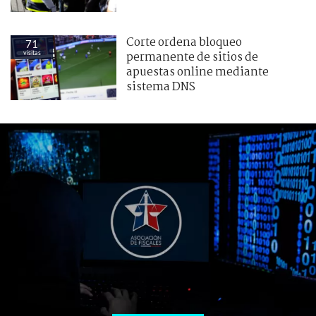
Corte ordena bloqueo
71
visitas
permanente de sitios de
apuestas online mediante
sistema DNS