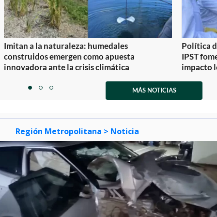
Imitan a la naturaleza: humedales
Política 
construidos emergen como apuesta
IPST fom
innovadora ante la crisis climática
impacto l
Item
1
MÁS NOTICIAS
item
item
item
of
0
1
2
3
Región Metropolitana
> Noticia