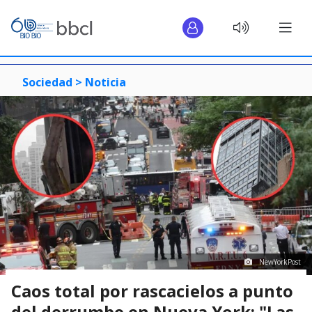
Sociedad >
Noticia
NewYorkPost
Caos total por rascacielos a punto
del derrumbe en Nueva York: "Las