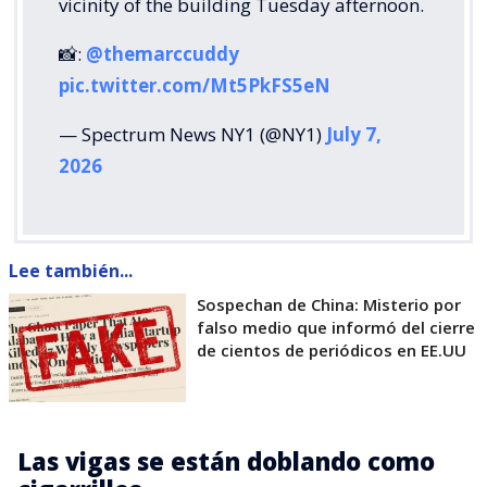
vicinity of the building Tuesday afternoon.
📸:
@themarccuddy
pic.twitter.com/Mt5PkFS5eN
— Spectrum News NY1 (@NY1)
July 7,
2026
Lee también...
Sospechan de China: Misterio por
falso medio que informó del cierre
de cientos de periódicos en EE.UU
Las vigas se están doblando como