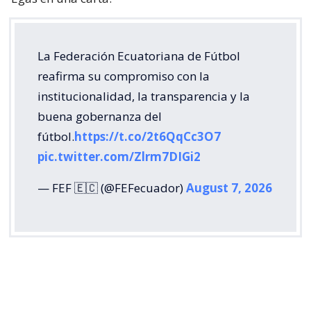
La Federación Ecuatoriana de Fútbol
reafirma su compromiso con la
institucionalidad, la transparencia y la
buena gobernanza del
fútbol.
https://t.co/2t6QqCc3O7
pic.twitter.com/Zlrm7DIGi2
— FEF 🇪🇨 (@FEFecuador)
August 7, 2026
La Federación Venezolana de Fútbol (FVF) también
respaldó la rectificación de la FIFA y puso el foco en
la disposición de reconocer los errores cometidos