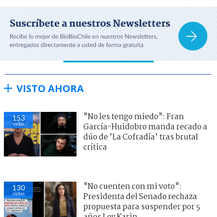
VISTO AHORA
"No les tengo miedo": Fran
153
visitas
García-Huidobro manda recado a
dúo de ’La Cofradía’ tras brutal
crítica
"No cuenten con mi voto":
130
visitas
Presidenta del Senado rechaza
propuesta para suspender por 5