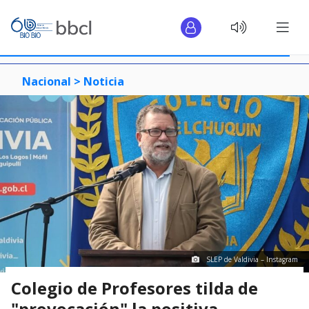
Nacional >
Noticia
SLEP de Valdivia – Instagram
Colegio de Profesores tilda de
"provocación" la positiva