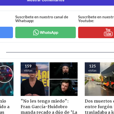
Suscríbete en nuestro canal de
Suscríbete en nuestr
Whatsapp:
Youtube:
159
125
visitas
visitas
nio
"No les tengo miedo":
Dos muertos d
ido a
Fran García-Huidobro
entre furgón 
ras
manda recado a dúo de ’La
trasladaba a 