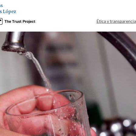
as
s López
Ética y transparenci