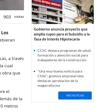
903
visitas
Gobierno anuncia proyecto que
 Los
amplía cupos para el Subsidio a la
Tasa de Interés Hipotecaria
debieran
CChC destaca programas de salud,
formación y atención social para
cas, a través
trabajadores de la construcción
 la cual
"Una muy buena noticia para
a obra que
Chile": gremios empresariales
destacan aprobación de la
megarreforma
re el
MÁS NOTICIAS
demás de la
30 metros