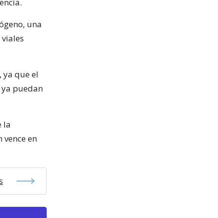
encia.
rógeno, una
 viales
, ya que el
e ya puedan
 la
n vence en
s