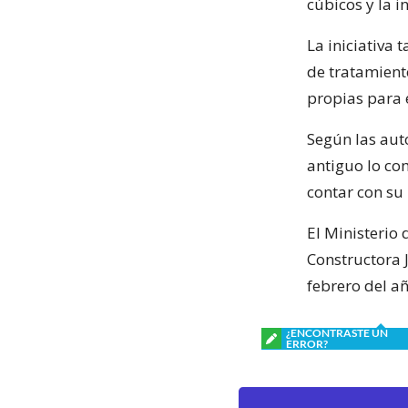
cúbicos y la i
La iniciativa 
de tratamiento
propias para e
Según las auto
antiguo lo co
contar con su 
El Ministerio
Constructora 
febrero del a
¿ENCONTRASTE UN
ERROR?