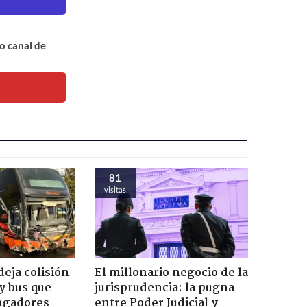
o canal de
81
visitas
eja colisión
El millonario negocio de la
y bus que
jurisprudencia: la pugna
jugadores
entre Poder Judicial y