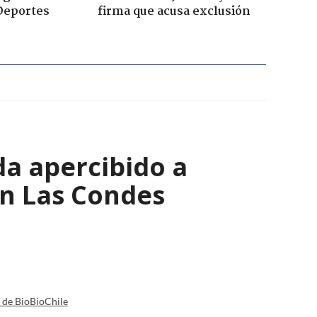
Deportes
firma que acusa exclusión
a apercibido a
en Las Condes
a de BioBioChile