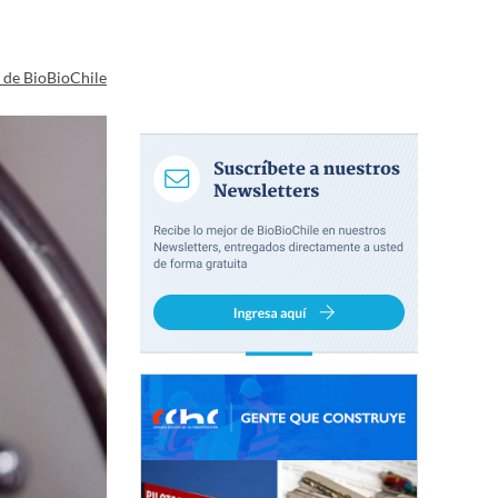
a de BioBioChile