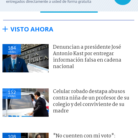
VISTO AHORA
Denuncian a presidente José
184
visitas
Antonio Kast por entregar
información falsa en cadena
nacional
Celular robado destapa abusos
152
visitas
contra niña de un profesor de su
colegio y del conviviente de su
madre
"No cuenten con mi voto":
108