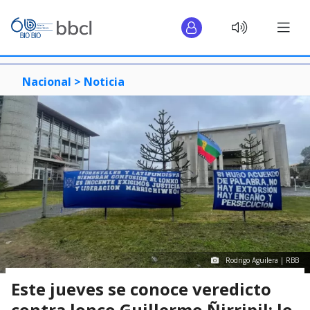
Nacional >
Noticia
Rodrigo Aguilera | RBB
Este jueves se conoce veredicto
contra lonco Guillermo Ñirripil: lo