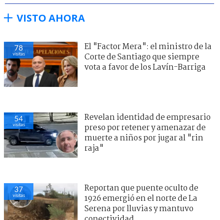
VISTO AHORA
El "Factor Mera": el ministro de la
78
visitas
Corte de Santiago que siempre
vota a favor de los Lavín-Barriga
Revelan identidad de empresario
54
visitas
preso por retener y amenazar de
muerte a niños por jugar al "rin
raja"
Reportan que puente oculto de
37
visitas
1926 emergió en el norte de La
Serena por lluvias y mantuvo
conectividad