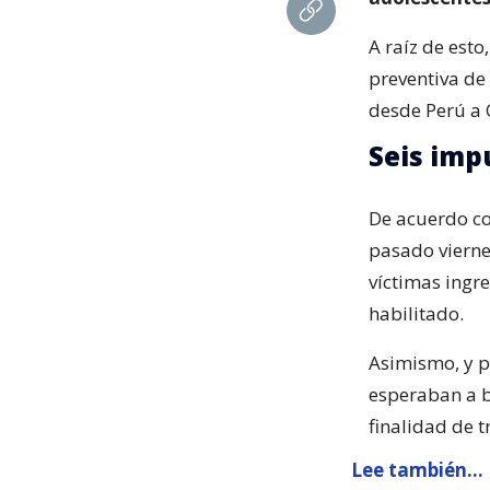
A raíz de esto
preventiva de
desde Perú a 
Seis imp
De acuerdo co
pasado vierne
víctimas ingr
habilitado.
Asimismo, y p
esperaban a b
finalidad de t
Lee también...