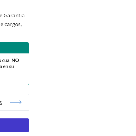
e Garantía
de cargos,
o cual
NO
a en su
s