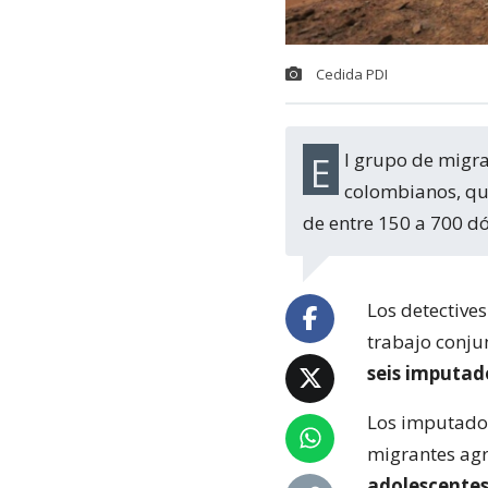
Cedida PDI
El grupo de migrantes estaba compuesto por ciudadanos venezolanos y
colombianos, qu
de entre 150 a 700 dó
Los detectives
trabajo conju
seis imputado
Los imputados
migrantes ag
adolescentes