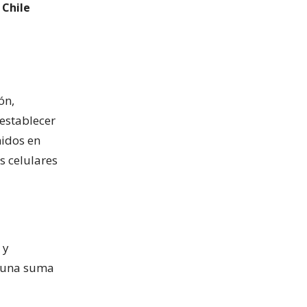
 Chile
ón,
 establecer
nidos en
s celulares
 y
r una suma