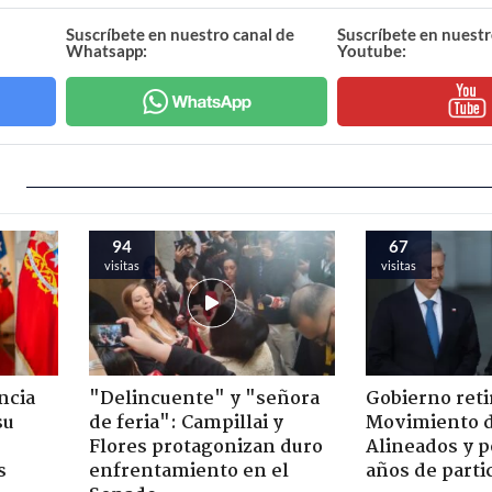
Suscríbete en nuestro canal de
Suscríbete en nuestr
Whatsapp:
Youtube:
94
67
visitas
visitas
ncia
"Delincuente" y "señora
Gobierno retir
su
de feria": Campillai y
Movimiento d
Flores protagonizan duro
Alineados y p
s
enfrentamiento en el
años de parti