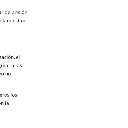
ar de prisión
 clandestino
ación, el
uiar a las
zo no
eros los
n la