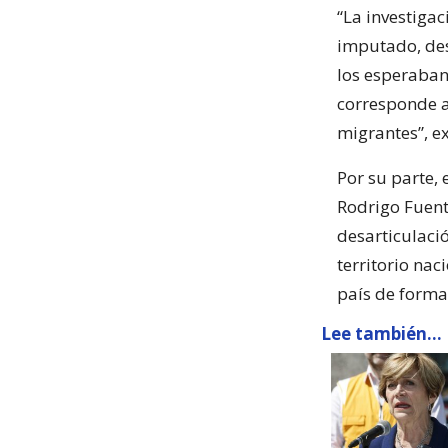
“La investigac
imputado, des
los esperaban 
corresponde a
migrantes”, ex
Por su parte, 
Rodrigo Fuent
desarticulaci
territorio nac
país de forma 
Lee también...