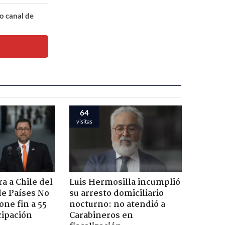
o canal de
64
visitas
a a Chile del
Luis Hermosilla incumplió
e Países No
su arresto domiciliario
one fin a 55
nocturno: no atendió a
cipación
Carabineros en