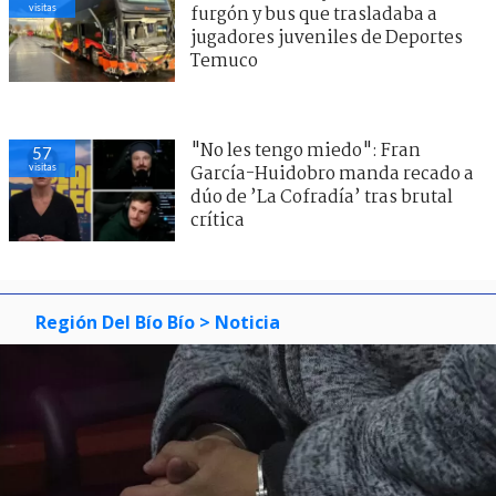
visitas
furgón y bus que trasladaba a
jugadores juveniles de Deportes
Temuco
"No les tengo miedo": Fran
57
visitas
García-Huidobro manda recado a
dúo de ’La Cofradía’ tras brutal
crítica
Región Del Bío Bío
> Noticia