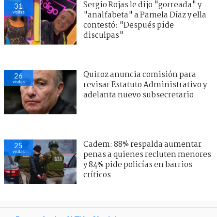
Sergio Rojas le dijo "gorreada" y
31
visitas
"analfabeta" a Pamela Díaz y ella
contestó: "Después pide
disculpas"
Quiroz anuncia comisión para
26
visitas
revisar Estatuto Administrativo y
adelanta nuevo subsecretario
Cadem: 88% respalda aumentar
25
visitas
penas a quienes recluten menores
y 84% pide policías en barrios
críticos