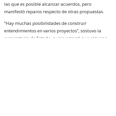
las que es posible alcanzar acuerdos, pero
manifestó reparos respecto de otras propuestas.
“Hay muchas posibilidades de construir
entendimientos en varios proyectos”, sostuvo la
exsecretaria de Estado, quien agregó que algunas
iniciativas generan dudas porque, a su juicio, son
“
conflictivas
” y al mismo tiempo “
innecesarias
“.
Entre estas últimas ubicó los cambios
constitucionales planteados por La Moneda. Tohá
también cuestionó la eventual creación de un nuevo
estado de excepción y la incorporación de nuevas
disposiciones vinculadas a seguridad en la
Constitución.
Según planteó,
la prioridad debería estar puesta