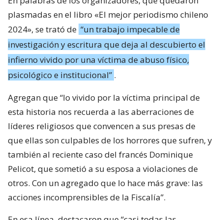
En palabras de los organizadores, que quedaron
plasmadas en el libro «El mejor periodismo chileno
2024», se trató de
“un trabajo impecable de
investigación y escritura que deja al descubierto el
infierno vivido por una víctima de abuso físico,
psicológico e institucional”
.
Agregan que “lo vivido por la víctima principal de
esta historia nos recuerda a las aberraciones de
líderes religiosos que convencen a sus presas de
que ellas son culpables de los horrores que sufren, y
también al reciente caso del francés Dominique
Pelicot, que sometió a su esposa a violaciones de
otros. Con un agregado que lo hace más grave: las
acciones incomprensibles de la Fiscalía”.
En esa línea, destacaron que “casi todas las