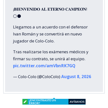
¡𝐁𝐈𝐄𝐍𝐕𝐄𝐍𝐈𝐃𝐎 𝐀𝐋 𝐄𝐓𝐄𝐑𝐍𝐎 𝐂𝐀𝐌𝐏𝐄𝐎́𝐍!
⚪⚫
Llegamos a un acuerdo con el defensor
Ivan Román y se convertirá en nuevo
jugador de Colo-Colo.
Tras realizarse los exámenes médicos y
firmar su contrato, se unirá al equipo.
pic.twitter.com/amVbnRK7GQ
— Colo-Colo (@ColoColo)
August 8, 2026
¿ENCONTRASTE UN
AVÍSANOS
ERROR?