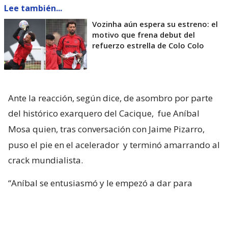
Lee también...
Vozinha aún espera su estreno: el
motivo que frena debut del
refuerzo estrella de Colo Colo
Ante la reacción, según dice, de asombro por parte
del histórico exarquero del Cacique,
fue Aníbal
Mosa quien, tras conversación con Jaime Pizarro,
puso el pie en el acelerador
y terminó amarrando al
crack mundialista.
“Aníbal se entusiasmó y le empezó a dar para
adelante. Ya con la primera reacción del club, yo
tuve una sensación muy positiva. Tanto, que me di
cuenta de que la cosa iba en serio”, confesó.