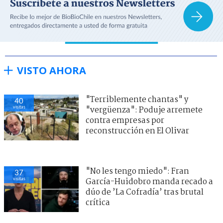
VISTO AHORA
"Terriblemente chantas" y
40
visitas
"vergüenza": Poduje arremete
contra empresas por
reconstrucción en El Olivar
"No les tengo miedo": Fran
37
visitas
García-Huidobro manda recado a
dúo de ’La Cofradía’ tras brutal
crítica