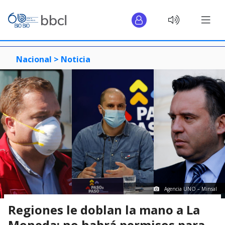
Nacional >
Noticia
Agencia UNO – Minsal
Regiones le doblan la mano a La
Moneda: no habrá permisos para