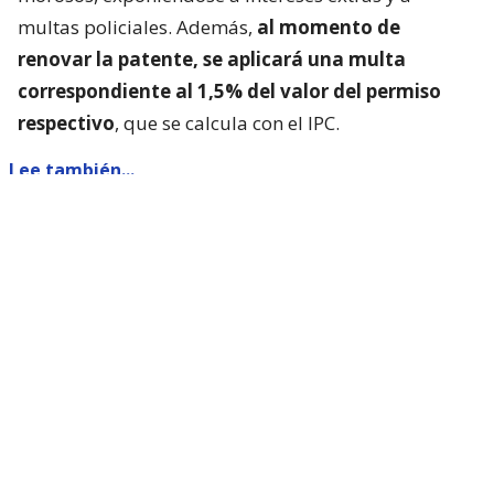
morosos, exponiéndose a intereses extras y a
multas policiales. Además,
al momento de
renovar la patente, se aplicará una multa
correspondiente al 1,5% del valor del permiso
respectivo
, que se calcula con el IPC.
Lee también...
Clonación de vehículos: ¿cómo
saber si fui víctima de este delito?
¿Qué documentos necesito para
pagar la segunda cuota del permiso
de circulación?