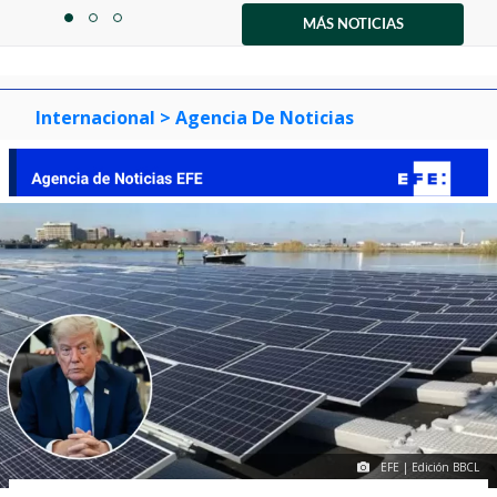
1
MÁS NOTICIAS
item
item
item
of
0
1
2
3
Internacional
> Agencia De Noticias
EFE | Edición BBCL