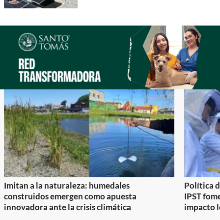
Imitan a la naturaleza: humedales
Política 
construidos emergen como apuesta
IPST fom
innovadora ante la crisis climática
impacto l
Item