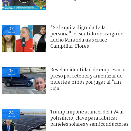
"Se le quita dignidad a la
37
visitas
persona": el sentido descargo de
Lucho Miranda tras cruce
Campillai-Flores
Revelan identidad de empresario
35
visitas
preso por retener y amenazar de
muerte a niños por jugar al "rin
raja"
Trump impone arancel del 15% al
24
visitas
polisilicio, clave para fabricar
paneles solares y semiconductores