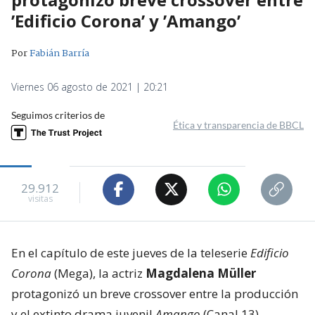
’Edificio Corona’ y ’Amango’
Por
Fabián Barría
Viernes 06 agosto de 2021 | 20:21
Seguimos criterios de
Ética y transparencia de BBCL
29.912
visitas
En el capítulo de este jueves de la teleserie
Edificio
Corona
(Mega), la actriz
Magdalena Müller
protagonizó un breve crossover entre la producción
y el extinto drama juvenil
Amango
(Canal 13).