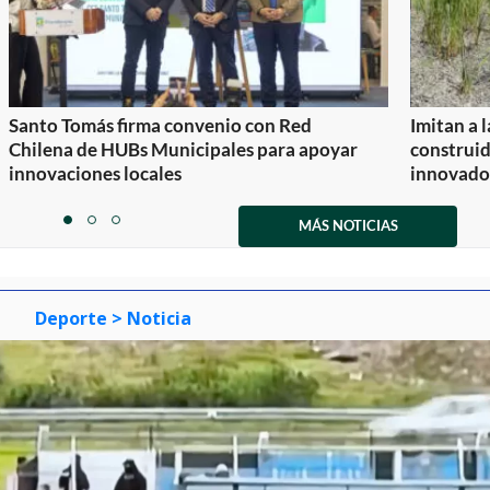
Santo Tomás firma convenio con Red
Imitan a 
Chilena de HUBs Municipales para apoyar
construi
innovaciones locales
innovador
Item
1
MÁS NOTICIAS
item
item
item
of
0
1
2
3
Deporte
> Noticia