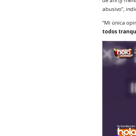
de ahí (y men
abusivo”, indi
“Mi única opi
todos tranqu