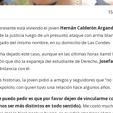
15
resente está viviendo el joven
Hernán Calderón Argan
de la justicia luego de un presunto ataque con arma bla
gado del mismo nombre, en su domicilio de Las Condes.
s ha dejado este caso, aunque en las últimas horas llamó 
ón que dio la expareja del estudiante de Derecho,
Josefa
istancia con él.
s historias, la joven pidió a amigos y seguidores que “no 
xpololo, con quien tuvo una relación hace algunos años.
e puedo pedir es que por favor dejen de vincularme c
os ser más distintos en todo sentido).
Me costó muchí