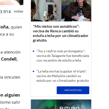
3.914
visitas
"Mis nietos son asmáticos":
doña,
quien
vecina de Renca cambió su
nca a su
estufa a leña por un climatizador
gratuito
"Tos y resfrío más prolongados":
la atención
vecina de Talagante fue beneficiada
 Condell,
con recambio de estufa a leña
"La leña me hacía gastar el triple":
vecino de Melipilla cambió su
la vinculen
estufa por un climatizador gratuito
MÁS NOTICIAS
on alguien
simo salir