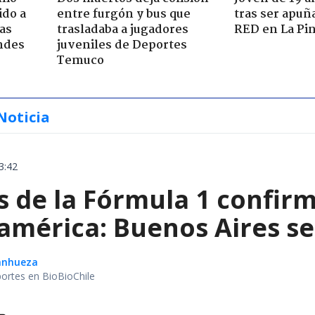
ido a
entre furgón y bus que
tras ser apuñ
ras
trasladaba a jugadores
RED en La Pi
ndes
juveniles de Deportes
Temuco
Noticia
3:42
de la Fórmula 1 confirm
américa: Buenos Aires se
Sanhueza
portes en BioBioChile