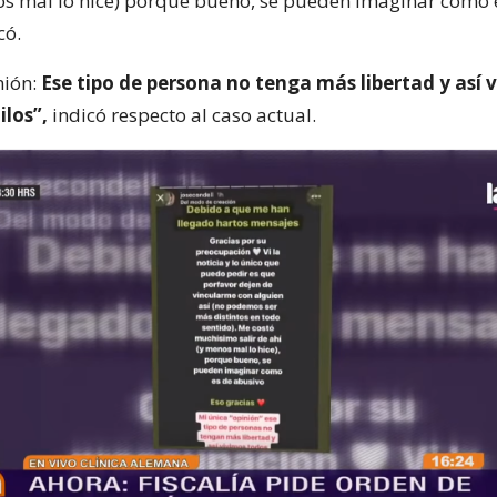
os mal lo hice) porque bueno, se pueden imaginar cómo 
có.
nión:
Ese tipo de persona no tenga más libertad y así 
ilos”,
indicó respecto al caso actual.