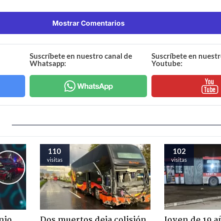
Mostrar Comentarios
Suscríbete en nuestro canal de
Suscríbete en nuestr
Whatsapp:
Youtube:
110
102
visitas
visitas
nio
Dos muertos deja colisión
Joven de 19 