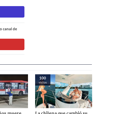
o canal de
100
visitas
años muere
La chilena que cambió su