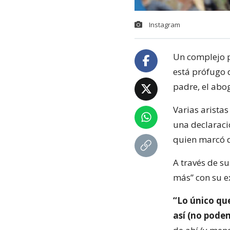
Instagram
Un complejo p
está prófugo 
padre, el abo
Varias arista
una declaraci
quien marcó d
A través de su
más” con su e
“Lo único qu
así (no podem