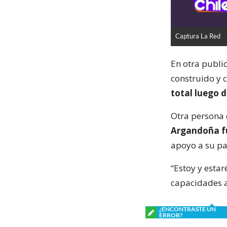
Captura La Red
En otra public
construido y
total luego d
Otra persona 
Argandoña f
apoyo a su pa
“Estoy y esta
capacidades a 
¿ENCONTRASTE UN
ERROR?