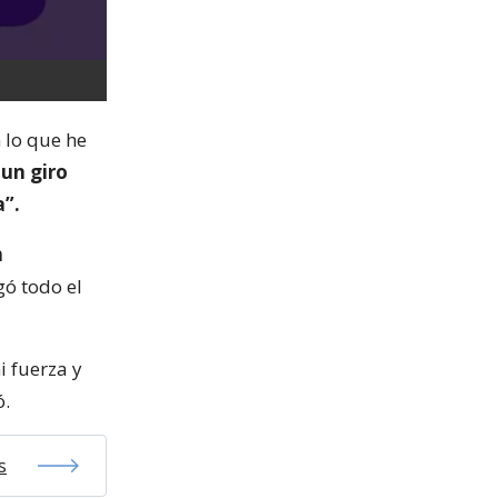
 lo que he
 un giro
a”.
n
gó todo el
i fuerza y
ó.
s