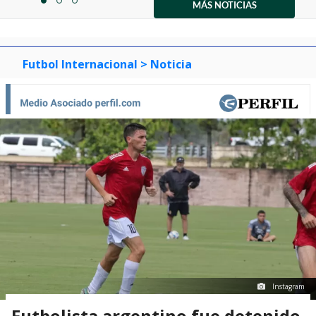
1
MÁS NOTICIAS
item
item
item
of
0
1
2
3
Futbol Internacional
> Noticia
Instagram
Futbolista argentino fue detenido