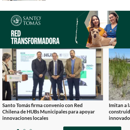
Santo Tomás firma convenio con Red
Imitan a 
Chilena de HUBs Municipales para apoyar
construi
innovaciones locales
innovador
Item