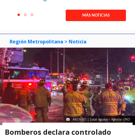
Item
1
MÁS NOTICIAS
item
item
item
of
0
1
2
3
Región Metropolitana
> Noticia
ARCHIVO | Lucas Aguayo / Agencia UNO
Bomberos declara controlado