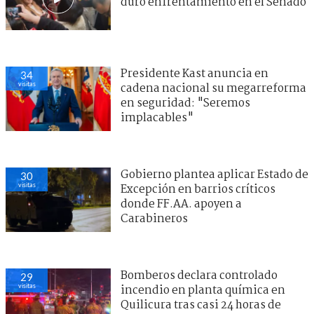
duro enfrentamiento en el Senado
Presidente Kast anuncia en
34
visitas
cadena nacional su megarreforma
en seguridad: "Seremos
implacables"
Gobierno plantea aplicar Estado de
30
visitas
Excepción en barrios críticos
donde FF.AA. apoyen a
Carabineros
Bomberos declara controlado
29
visitas
incendio en planta química en
Quilicura tras casi 24 horas de