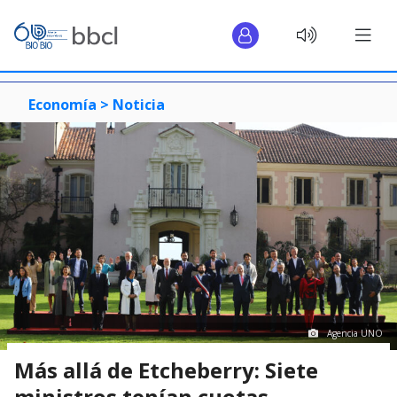
Economía >
Noticia
Agencia UNO
Más allá de Etcheberry: Siete
ministros tenían cuotas